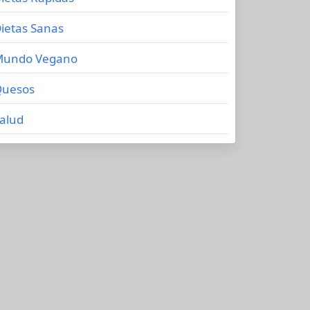
ietas Sanas
Mundo Vegano
uesos
alud