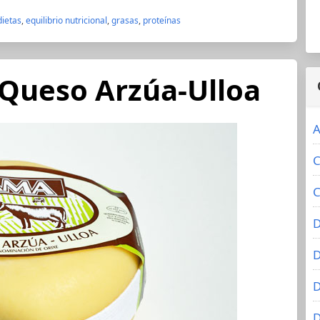
dietas
,
equilibrio nutricional
,
grasas
,
proteínas
 Queso Arzúa-Ulloa
A
C
C
D
D
D
D