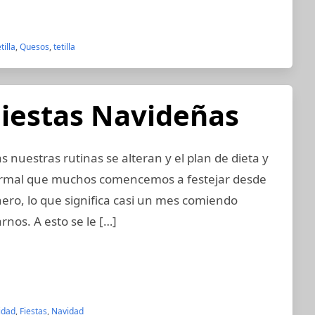
tilla
,
Quesos
,
tetilla
Fiestas Navideñas
s nuestras rutinas se alteran y el plan de dieta y
normal que muchos comencemos a festejar desde
ero, lo que significa casi un mes comiendo
rnos. A esto se le […]
idad
,
Fiestas
,
Navidad