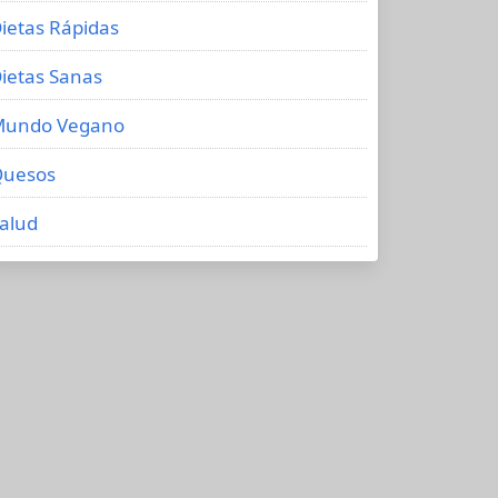
ietas Rápidas
ietas Sanas
Mundo Vegano
uesos
alud