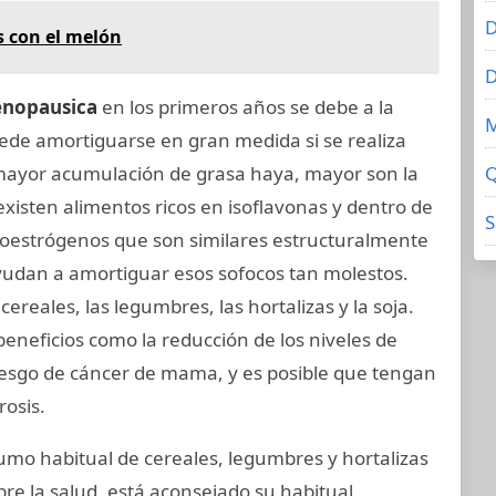
D
s con el melón
D
nopausica
en los primeros años se debe a la
uede amortiguarse en gran medida si se realiza
mayor acumulación de grasa haya, mayor son la
Q
 existen alimentos ricos en isoflavonas y dentro de
S
toestrógenos que son similares estructuralmente
ayudan a amortiguar esos sofocos tan molestos.
cereales, las legumbres, las hortalizas y la soja.
eneficios como la reducción de los niveles de
riesgo de cáncer de mama, y es posible que tengan
rosis.
umo habitual de cereales, legumbres y hortalizas
bre la salud, está aconsejado su habitual