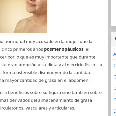
o hormonal muy acusado en la mujer, que la
s cinco primeros años
posmenopáusicos
, el
A
cer por lo que es muy importante que durante
ste gran atención a su dieta y al ejercicio físico. La
C
e forma ostensible disminuyendo la cantidad
C
na mayor cantidad de grasa en el abdomen.
D
ndrá beneficios sobre su figura sino también sobre
D
lemas derivados del almacenamiento de grasa
culatorios, vasculares y articulares.
D