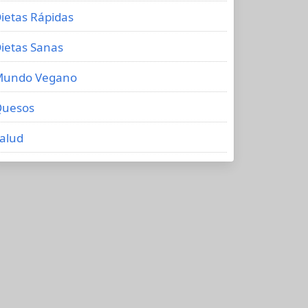
ietas Rápidas
ietas Sanas
Mundo Vegano
uesos
alud