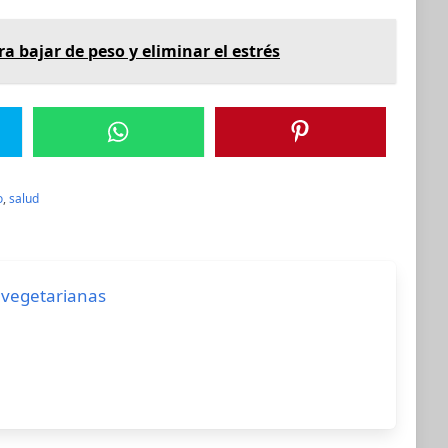
a bajar de peso y eliminar el estrés
o
,
salud
s vegetarianas