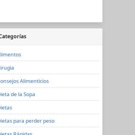
Categorías
limentos
irugia
onsejos Alimenticios
ieta de la Sopa
ietas
ietas para perder peso
ietas Rápidas