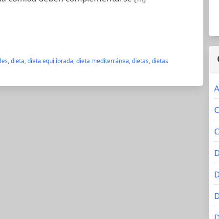
les
,
dieta
,
dieta equilibrada
,
dieta mediterránea
,
dietas
,
dietas
A
C
C
D
D
D
D